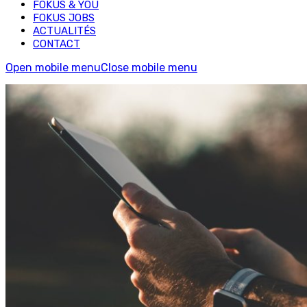
FOKUS & YOU
FOKUS JOBS
ACTUALITÉS
CONTACT
Open mobile menu
Close mobile menu