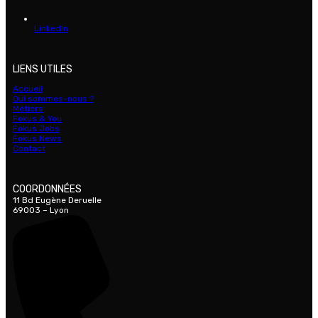
LinkedIn
LIENS UTILES
Accueil
Qui sommes-nous ?
Métiers
Fokus & You
Fokus Jobs
Fokus News
Contact
COORDONNÉES
11 Bd Eugène Deruelle
69003 – Lyon