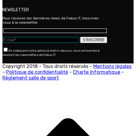
NEWSLETTER
Pour recevoir les dernières news de Fokus IT, inscrivez-
vous à la newsletter
En indiquant votre adresse mail ci-dessus, vous consentez à
recevoir les newsletters de Fokus IT
Copyright 2018 - Tous droits réservés -
Mentions légales
-
Politique de confidentialité
-
Charte Informatique
-
Règlement salle de sport