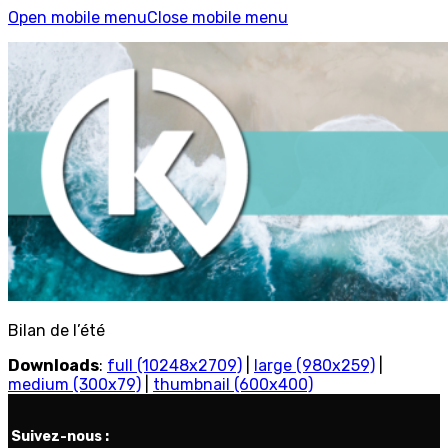
Open mobile menu
Close mobile menu
Bilan de l’été
Downloads
:
full (10248x2709)
|
large (980x259)
|
medium (300x79)
|
thumbnail (600x400)
Suivez-nous :