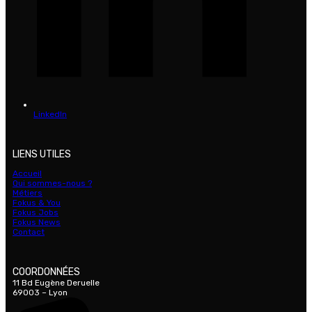
LinkedIn
LIENS UTILES
Accueil
Qui sommes-nous ?
Métiers
Fokus & You
Fokus Jobs
Fokus News
Contact
COORDONNÉES
11 Bd Eugène Deruelle
69003 – Lyon