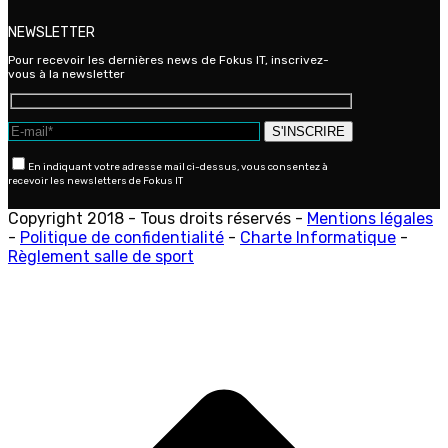
NEWSLETTER
Pour recevoir les dernières news de Fokus IT, inscrivez-
vous à la newsletter
En indiquant votre adresse mail ci-dessus, vous consentez à
recevoir les newsletters de Fokus IT
Copyright 2018 - Tous droits réservés -
Mentions légales
-
Politique de confidentialité
-
Charte Informatique
-
Règlement salle de sport