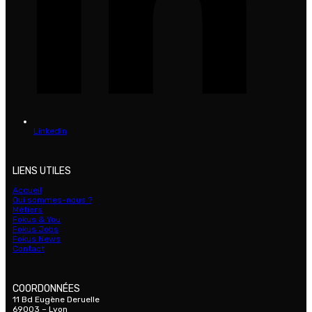
LinkedIn
LIENS UTILES
Accueil
Qui sommes-nous ?
Métiers
Fokus & You
Fokus Jobs
Fokus News
Contact
COORDONNÉES
11 Bd Eugène Deruelle
69003 – Lyon