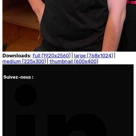
Downloads
:
full (1920x2560)
|
large (768x1024)
|
medium (225x300)
|
thumbnail (600x400)
Suivez-nous :