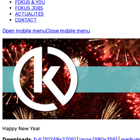
FOKUS & YOU
FOKUS JOBS
ACTUALITÉS
CONTACT
Open mobile menu
Close mobile menu
Happy New Year
Downloads
:
full (10248x2709)
|
large (980x259)
|
medium