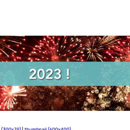
 (300x79)
|
thumbnail (600x400)