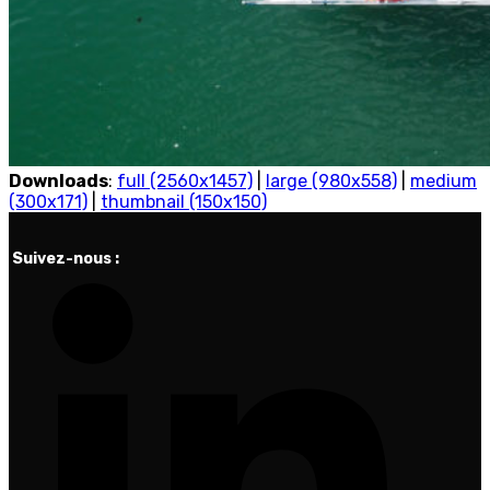
Downloads
:
full (2560x1457)
|
large (980x558)
|
medium
(300x171)
|
thumbnail (150x150)
Suivez-nous :