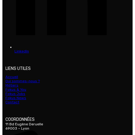
LinkedIn
LIENS UTILES
Accueil
Qui sommes-nous ?
Métiers
Fokus & You
Fokus Jobs
Fokus News
Contact
COORDONNÉES
11 Bd Eugène Deruelle
69003 – Lyon