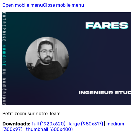
Open mobile menu
Close mobile menu
Petit zoom sur notre Team
Downloads
:
full (1920x620)
|
large (980x317)
|
medium
(300x97)
|
thumbnail (600x400)