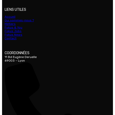
LIENS UTILES
Accueil
Qui sommes-nous ?
Métiers
Fokus & You
Fokus Jobs
Fokus News
Contact
COORDONNÉES
11 Bd Eugène Deruelle
69003 – Lyon