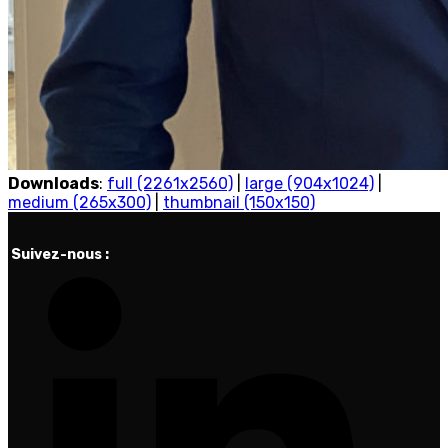
Downloads
:
full (2261x2560)
|
large (904x1024)
|
medium (265x300)
|
thumbnail (150x150)
Suivez-nous :