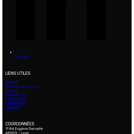
LinkedIn
LIENS UTILES
Accueil
Qui sommes-nous ?
Métiers
Fokus & You
Fokus Jobs
Fokus News
Contact
COORDONNÉES
11 Bd Eugène Deruelle
69003 – Lyon