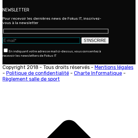
NEWSLETTER
Pour recevoir les dernières news de Fokus IT, inscrivez-
vous à la newsletter
En indiquant votre adresse mail ci-dessus, vous consentez à
recevoir les newsletters de Fokus IT
Copyright 2018 - Tous droits réservés -
Mentions légales
-
Politique de confidentialité
-
Charte Informatique
-
Règlement salle de sport