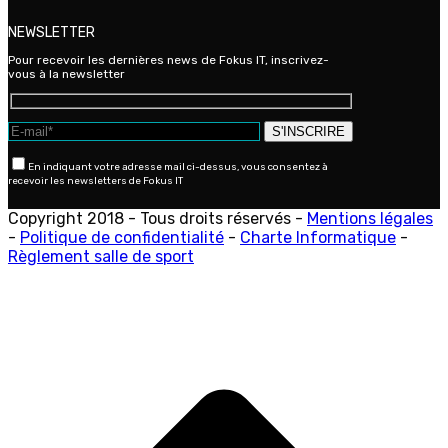
NEWSLETTER
Pour recevoir les dernières news de Fokus IT, inscrivez-
vous à la newsletter
En indiquant votre adresse mail ci-dessus, vous consentez à
recevoir les newsletters de Fokus IT
Copyright 2018 - Tous droits réservés -
Mentions légales
-
Politique de confidentialité
-
Charte Informatique
-
Règlement salle de sport