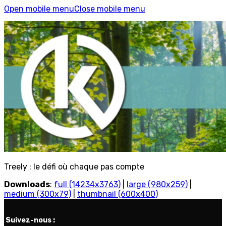
Open mobile menu
Close mobile menu
Treely : le défi où chaque pas compte
Downloads
:
full (14234x3763)
|
large (980x259)
|
medium (300x79)
|
thumbnail (600x400)
Suivez-nous :