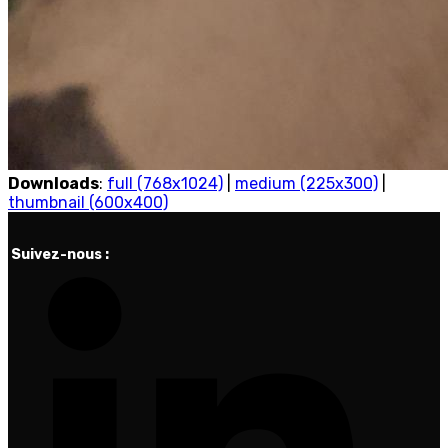
Downloads
:
full (768x1024)
|
medium (225x300)
|
thumbnail (600x400)
Suivez-nous :