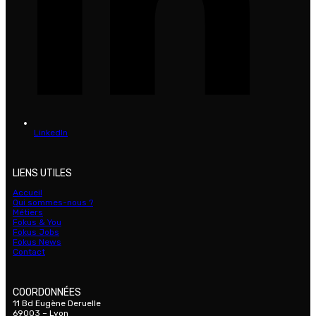
LinkedIn
LIENS UTILES
Accueil
Qui sommes-nous ?
Métiers
Fokus & You
Fokus Jobs
Fokus News
Contact
COORDONNÉES
11 Bd Eugène Deruelle
69003 – Lyon