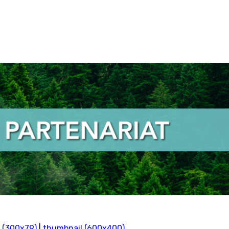
 (300x79)
|
thumbnail (600x400)