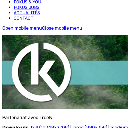
FOKUS & YOU
FOKUS JOBS
ACTUALITÉS
CONTACT
Open mobile menu
Close mobile menu
Partenariat avec Treely
Downloads
:
full (10248x2709)
|
large (980x259)
|
medium