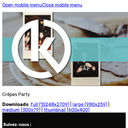
Open mobile menu
Close mobile menu
Crêpes Party
Downloads
:
full (10248x2709)
|
large (980x259)
|
medium (300x79)
|
thumbnail (600x400)
Suivez-nous :