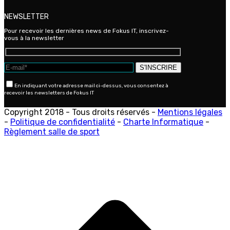
NEWSLETTER
Pour recevoir les dernières news de Fokus IT, inscrivez-
vous à la newsletter
En indiquant votre adresse mail ci-dessus, vous consentez à
recevoir les newsletters de Fokus IT
Copyright 2018 - Tous droits réservés -
Mentions légales
-
Politique de confidentialité
-
Charte Informatique
-
Règlement salle de sport