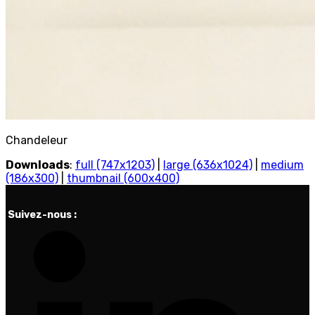
Chandeleur
Downloads
:
full (747x1203)
|
large (636x1024)
|
medium
(186x300)
|
thumbnail (600x400)
Suivez-nous :