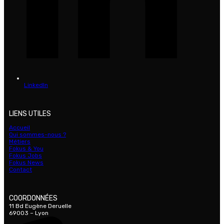
LinkedIn
LIENS UTILES
Accueil
Qui sommes-nous ?
Métiers
Fokus & You
Fokus Jobs
Fokus News
Contact
COORDONNÉES
11 Bd Eugène Deruelle
69003 – Lyon