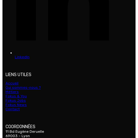
LinkedIn
LIENS UTILES
Accueil
Qui sommes-nous ?
Métiers
Fokus & You
Fokus Jobs
Fokus News
Contact
COORDONNÉES
11 Bd Eugène Deruelle
69003 – Lyon