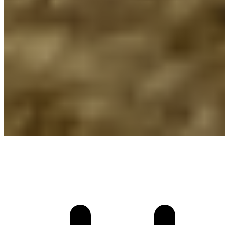
A Love Story : Fokus &
La Pétanque