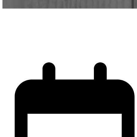
Meet-up “Coder
mieux, coder plus
avec Claude”