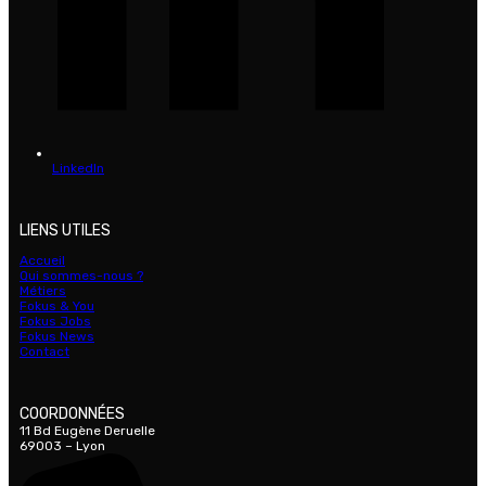
LinkedIn
LIENS UTILES
Accueil
Qui sommes-nous ?
Métiers
Fokus & You
Fokus Jobs
Fokus News
Contact
COORDONNÉES
11 Bd Eugène Deruelle
69003 – Lyon