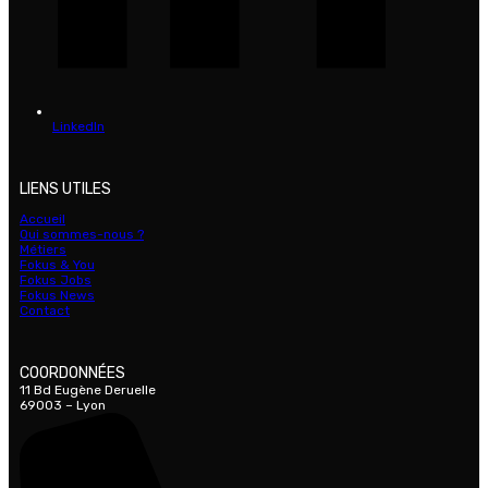
LinkedIn
LIENS UTILES
Accueil
Qui sommes-nous ?
Métiers
Fokus & You
Fokus Jobs
Fokus News
Contact
COORDONNÉES
11 Bd Eugène Deruelle
69003 – Lyon