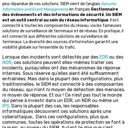
plus répandue de ces solutions. SIEM vient de l’anglais
Security
Information and Event Management
, en français
Gestionnaire
des événements et des informations de sécurité
.
Un SIEM
est un outil central au sein du réseau informatique
. Il est
connecté à toutes les composantes du réseau, via les fameuses
solutions de surveillance de terminaux et de réseau. En pratique, il
est connecté aux différentes solutions de surveillance de
terminaux. La diversité des sources d’information garantit une
visibilité globale sur l’ensemble du trafic.
Lorsque des incidents sont détectés par des
EDR
ou des
NDR
, ces solutions peuvent elles-mêmes traiter ces
incidents, puisqu’elles ont des mécanismes de réponse
internes. Sous réserve qu’elles aient été suffisamment
entraînées. Mais dans la plupart des configurations, plus
traditionnelles, le SIEM est connecté à des composantes
du réseau, qui n’ont ni moyen de détection des menaces,
ni moyen de réponse. Et oui ! Ce n’est pas tout le monde
qui pense à investir dans un EDR, un NDR ou même un
IPS
. Dans la plupart des cas, les responsables
informatiques découvrent ces solutions après une
cyberattaque… Dans ces configurations, plus que
communes, toutes les opérations de protection se font à
la main, au niveau du SIEM. Autant te dire que c’est