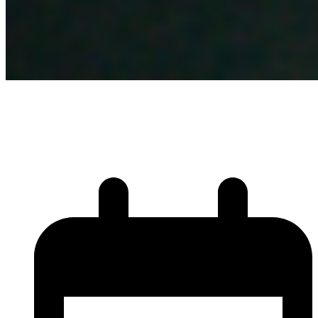
SIEM et SOAR, de quoi
s’agit-il ?