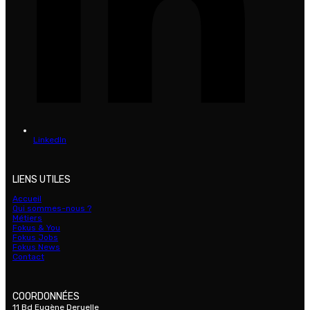
LinkedIn
LIENS UTILES
Accueil
Qui sommes-nous ?
Métiers
Fokus & You
Fokus Jobs
Fokus News
Contact
COORDONNÉES
11 Bd Eugène Deruelle