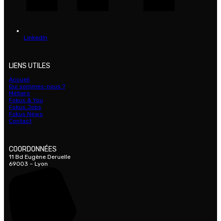
LinkedIn
LIENS UTILES
Accueil
Qui sommes-nous ?
Métiers
Fokus & You
Fokus Jobs
Fokus News
Contact
COORDONNÉES
11 Bd Eugène Deruelle
69003 – Lyon